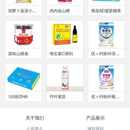
胡萝卜蔬菜小米米粉
鸡内金山楂
果蔬AD凝胶糖果
原味山楂条
维生素C滴剂
优＋钙铁锌清清宝
120粒DHA
竹叶紫苏
优＋钙铁锌葡萄糖
关于我们
产品展示
公司简介
滴剂系列