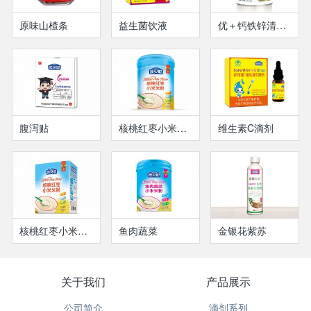
原味山楂条
益生菌饮液
优＋钙铁锌清清宝
腹泻贴
核桃红枣小米米粉
维生素C滴剂
核桃红枣小米米粉
鱼肉蔬菜
金银花紫苏
关于我们
产品展示
公司简介
滴剂系列