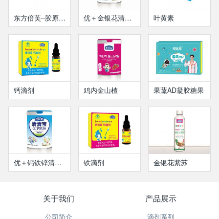
东方倍芙–胶原蛋白
优＋金银花清清宝
叶黄素
钙滴剂
鸡内金山楂
果蔬AD凝胶糖果
优＋钙铁锌清清宝
铁滴剂
金银花紫苏
关于我们
产品展示
公司简介
滴剂系列