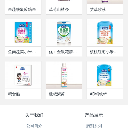
果蔬铁凝胶糖果
草莓山楂条
艾草紫苏
鱼肉蔬菜小米米粉
优＋金银花清清宝
核桃红枣小米米粉
积食贴
枇杷紫苏
AD钙铁锌
关于我们
产品展示
公司简介
滴剂系列