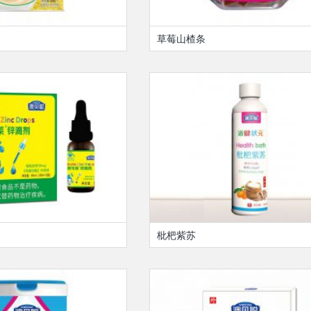
草莓山楂条
枇杷紫苏