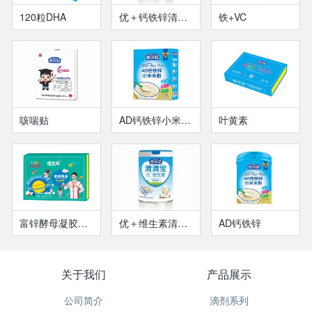
120粒DHA
优＋钙铁锌清清宝
铁+VC
咳喘贴
AD钙铁锌小米米粉
叶黄素
富锌酵母凝胶糖果
优＋维生素清清宝
AD钙铁锌
关于我们
产品展示
公司简介
滴剂系列